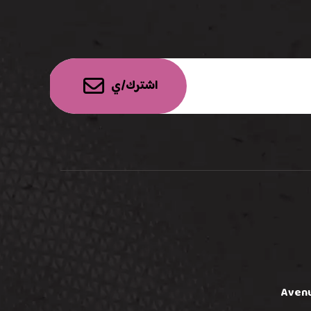
اشترك/ي
Avenu