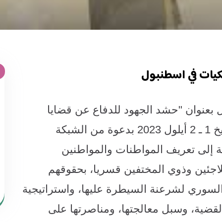
يات في اسطنبول
عنوان "حشد الجهود للدفاع عن قضايا
الإسكان والملكيات" في إسطنبول بتاريخ 1 ـ 2 أيلول 2023 بدعوة من الشبكة
 إلى تعريف المواطنات والمواطنين
لاجئين وذوي المختفين قسريا، بحقوقهم
 السوري لشرعنة السيطرة عليها، واستراتيجية
لقضية، وسبل معالجتها، ومناصرتها على