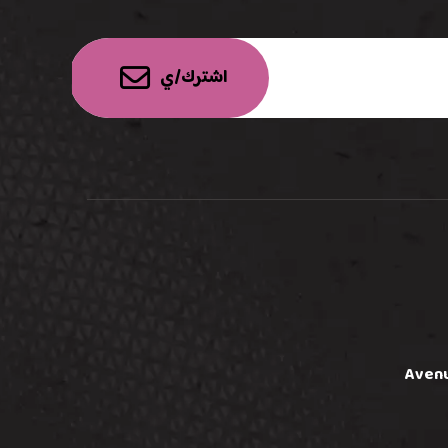
اشترك/ي
Avenu