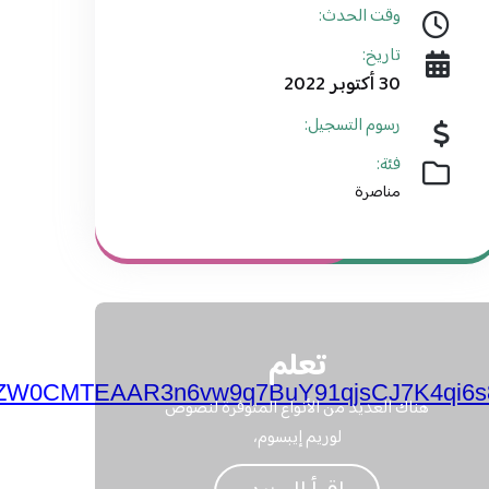
وقت الحدث:
تاريخ:
30 أكتوبر 2022
رسوم التسجيل:
فئة:
مناصرة
تعلم
NhZW0CMTEAAR3n6vw9q7BuY91qjsCJ7K4q
هناك العديد من الأنواع المتوفرة لنصوص
لوريم إيبسوم،