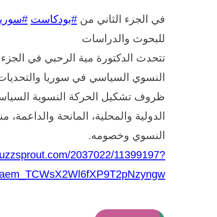
في الجزء الثاني من
#
بودكاست
#
سوريا
للبحوث والدراسات
تتحدث الدكتورة مية الرحبي في الجزء 
النسوي السياسي في سوريا والتحديات ا
ظروف تشكيل الحركة النسوية السياسية
الدولية والمحلية، المانحة والداعمة،
النسوي وخصومه
.
buzzsprout.com/2037022/11399197?
_aem_TCWsX2Wl6fXP9T2pNzyngw