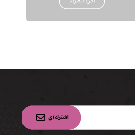
اقرأ المزيد
اشترك/ي