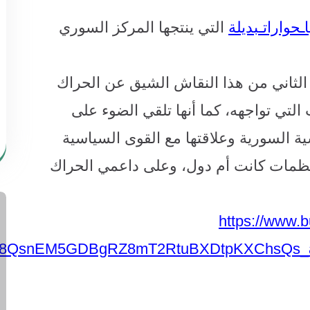
ـحواراتـبديلة
التي ينتجها المركز السوري
الثاني من هذا النقاش الشيق عن الحراك
لتي تواجهه، كما أنها تلقي الضوء على
 السورية وعلاقتها مع القوى السياسية
 منظمات كانت أم دول، وعلى داعمي الحراك
https://www.
i6s8QsnEM5GDBgRZ8mT2RtuBXDtpKXChsQs