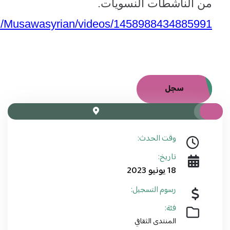
من الناشطات النسويات
.
m/Musawasyrian/videos/1458988434885991
سجل
وقت الحدث:
تاريخ:
18 يونيو 2023
رسوم التسجيل:
فئة:
المنتدى الثقافي