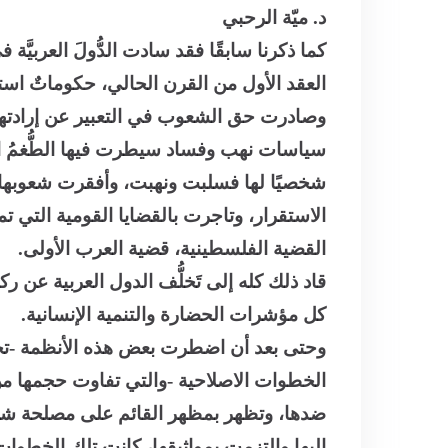
د. ميّة الرحبي
كما ذكرنا سابقًا فقد سادت الدُّولَ العربيَّ
العقد الأول من القرن الحالي، حكوماتٌ است
وصادرت حق الشعوب في التعبير عن إرادتها 
سياسات نهب وفساد سيطرت فيها الطُّغمُ الح
شخصيًا لها فسلبت ونهبت، وأفقرت شعوبها 
الاستقرار، وتاجرت بالقضايا القومية التي 
القضية الفلسطينية، قضية العرب الأولى.
قاد ذلك كله إلى تَخلُّف الدول العربية عن ر
كل مؤشرات الحضارة والتنمية الإنسانية.
وحتى بعد أن اضطرت بعض هذه الأنظمة -تح
الخطوات الاصلاحية -والتي تفاوت حجمها م
ضدها، وتظهر بمظهر القائم على مصلحة شعب
إليها والتزمت بمواثيقها، كانت تلك الخطوات 