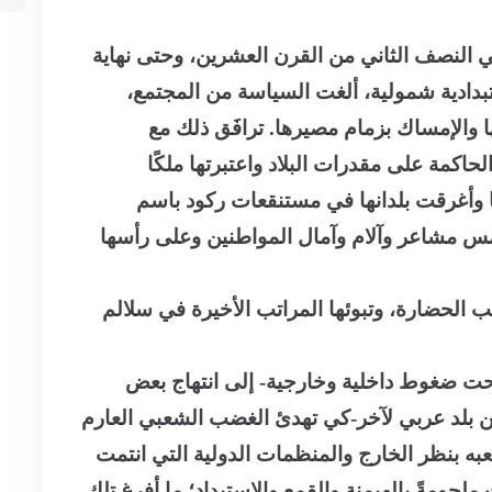
ة في النصف الثاني من القرن العشرين، وحتى نهاية
بدادية شمولية، ألغت السياسة من المجتمع،
والإمساك بزمام مصيرها. ترافَق ذلك مع
اكمة على مقدرات البلاد واعتبرتها ملكًا
وأغرقت بلدانها في مستنقعات ركود باسم
تمس مشاعر وآلام وآمال المواطنين وعلى رأسها
كب الحضارة، وتبوئها المراتب الأخيرة في سلالم
ت ضغوط داخلية وخارجية- إلى انتهاج بعض
ن بلد عربي لآخر-كي تهدئ الغضب الشعبي العارم
ه بنظر الخارج والمنظمات الدولية التي انتمت
ملجومةً بالهيمنة والقمع والاستبداد؛ ما أفرغ تلك