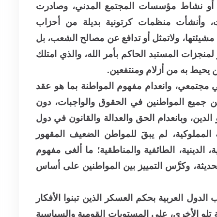
و نشاط مؤسسات المجتمع المدني، وصادرت
ات، وأنشأت منظمات كرتونية بديلة من أحزاب
مشيئتها، ولاتمثل أو تدافع عن مصالح الشعب، بل
 لمنجزات المستبد الحاكم بأمر الله، والذي امتلك
ن يحيط به من أزلام ومنتفعين.
ي مجتمعي، وانعدام مفهوم المواطنة بما هو عقد
ن جميع المواطنين في الحقوق والواجبات، دون
لدين، وبانعدام الحق والعدالة والقانون في دول
المملوكية، لم يبقَ للمواطن الضعيف المقهور
ة، الدينية، الطائفية والمناطقية؛ ما ألغى مفهوم
لحديثة، وكرَّس التمييز بين المواطنين على أساس
ب الدول العربية بحكم العسكر الذين تبنوا الأفكار
يمة تلو الأخرى، على المستويات القومية والسياسية